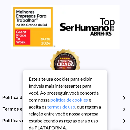
Este site usa cookies para exibir
imóveis mais interessantes para
você. Ao prosseguir, você concorda
Política de Privacidade
com nossa
política de cookies
e
aceita os
termos de uso
, que regem a
Termos e Condições de Uso
relação entre você e nossa empresa,
Políticas de Cookies
estabelecendo as regras para o uso
da PLATAFORMA.