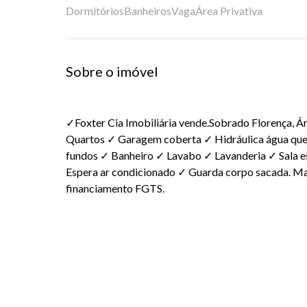
Dormitórios
Banheiros
Vaga
Área Privativa
Sobre o imóvel
✓Foxter Cia Imobiliária vende.Sobrado Florença, Á
Quartos ✓ Garagem coberta ✓ Hidráulica água quen
fundos ✓ Banheiro ✓ Lavabo ✓ Lavanderia ✓ Sala e
Espera ar condicionado ✓ Guarda corpo sacada. Ma
financiamento FGTS.