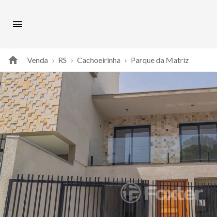
Venda
›
RS
›
Cachoeirinha
›
Parque da Matriz