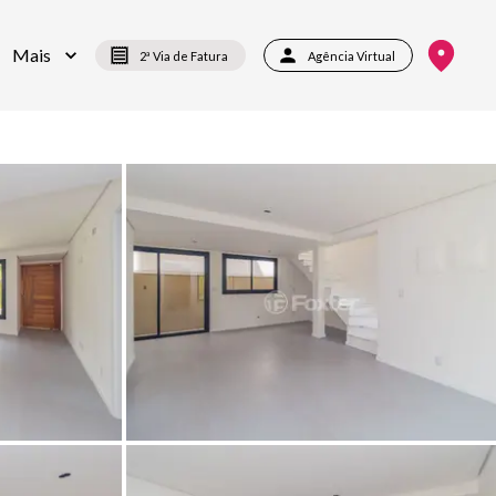
Mais
2ª Via de Fatura
Agência Virtual