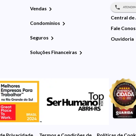
ATENDIM
Vendas
Central de
Condomínios
Fale Cono
Seguros
Ouvidoria
Soluções Financeiras
 de Privacidade
Termos e Condições de Uso
Políticas de Cook