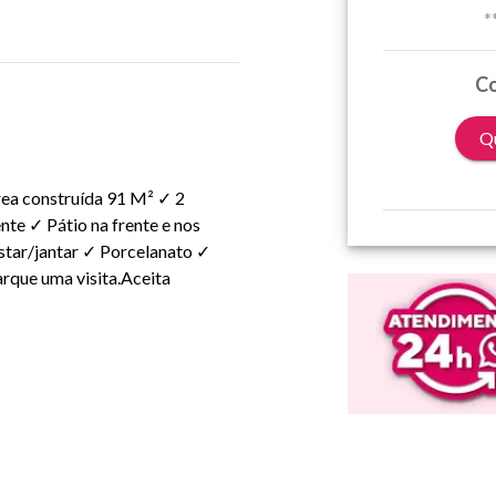
*
Co
Qu
rea construída 91 M² ✓ 2
te ✓ Pátio na frente e nos
star/jantar ✓ Porcelanato ✓
rque uma visita.Aceita