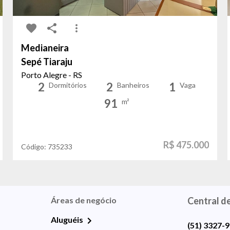
Medianeira
Sepé Tiaraju
Porto Alegre - RS
2
2
1
Dormitórios
Banheiros
Vaga
91
m²
R$ 475.000
Código:
735233
Áreas de negócio
Central d
Aluguéis
(51) 3327-