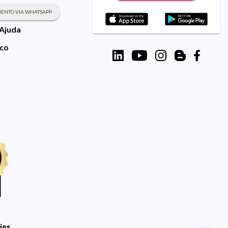
ENTO VIA WHATSAPP
 Ajuda
sco
ies