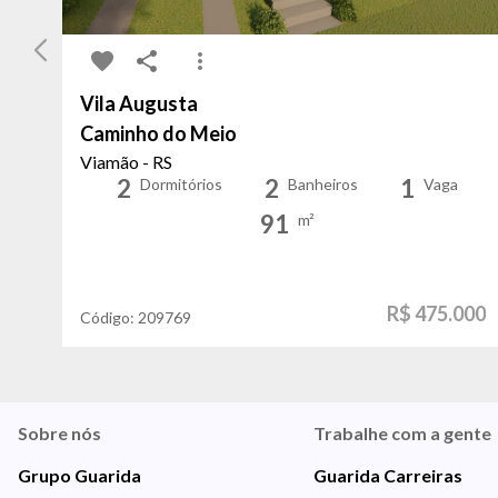
Vila Augusta
Caminho do Meio
Viamão - RS
2
2
1
Dormitórios
Banheiros
Vaga
91
m²
R$ 475.000
Código:
209769
Sobre nós
Trabalhe com a gente
Grupo Guarida
Guarida Carreiras