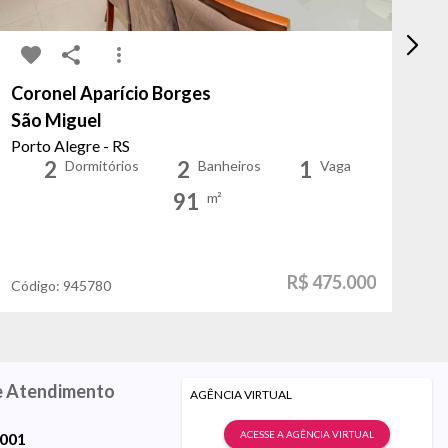
Coronel Aparício Borges
Tr
São Miguel
La
Porto Alegre - RS
Po
2
2
1
Dormitórios
Banheiros
Vaga
91
m²
R$ 475.000
Código:
945780
Có
e Atendimento
AGÊNCIA VIRTUAL
ACESSE A AGÊNCIA VIRTUAL
9001