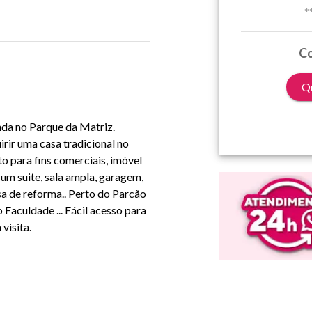
*
Co
Qu
nda no Parque da Matriz.
ir uma casa tradicional no
to para fins comerciais, imóvel
um suite, sala ampla, garagem,
isa de reforma.. Perto do Parcão
o Faculdade ... Fácil acesso para
 visita.