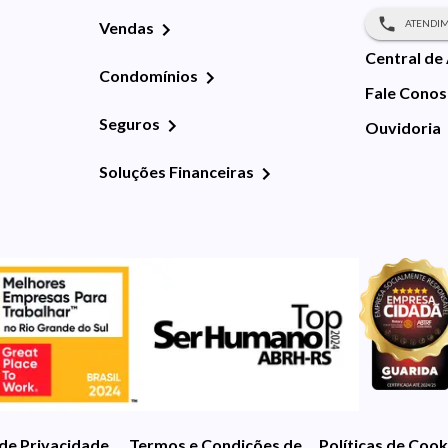
ATENDIM
Vendas
Central de
Condomínios
Fale Cono
Seguros
Ouvidoria
Soluções Financeiras
 de Privacidade
Termos e Condições de Uso
Políticas de Cook