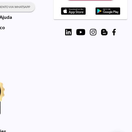
ENTO VIA WHATSAPP
 Ajuda
sco
ies