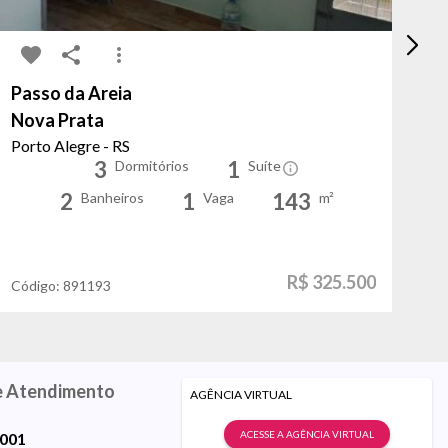
Passo da Areia
Sa
Nova Prata
To
Porto Alegre - RS
Po
3
1
Dormitórios
Suíte
2
1
143
Banheiros
Vaga
m²
R$ 325.500
Código:
891193
Có
e Atendimento
AGÊNCIA VIRTUAL
ACESSE A AGÊNCIA VIRTUAL
9001