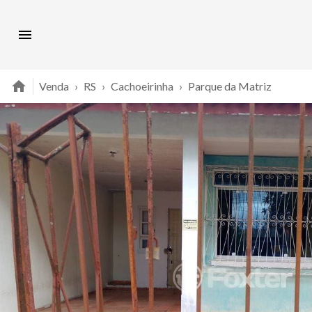
Venda
›
RS
›
Cachoeirinha
›
Parque da Matriz