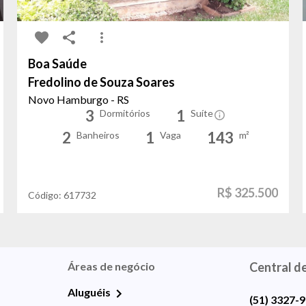
Boa Saúde
Fredolino de Souza Soares
Novo Hamburgo - RS
3
1
Dormitórios
Suíte
2
1
143
Banheiros
Vaga
m²
R$ 325.500
Código:
617732
Áreas de negócio
Central d
Aluguéis
(51) 3327-