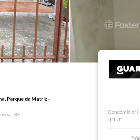
a, Parque da Matriz -
Condomínio*
inha - RS
IPTU*
*Val