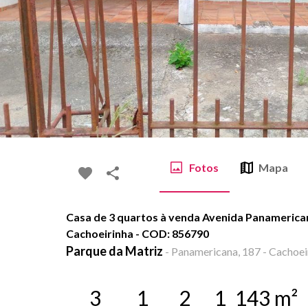
Fotos
Mapa
Casa de 3 quartos à venda Avenida Panamerican
Cachoeirinha - COD: 856790
Parque da Matriz
-
Panamericana, 187 - Cachoeir
3
1
2
1
143
m²