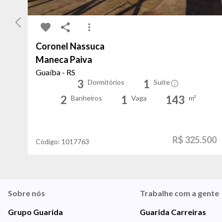
Coronel Nassuca
Maneca Paiva
Guaíba - RS
3
1
Dormitórios
Suíte
2
1
143
Banheiros
Vaga
m²
R$ 325.500
Código:
1017763
Sobre nós
Trabalhe com a gente
Grupo Guarida
Guarida Carreiras