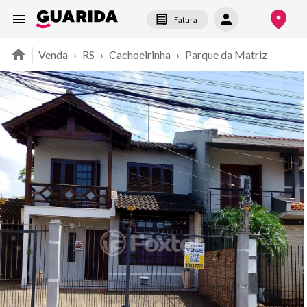
Fatura
Venda
›
RS
›
Cachoeirinha
›
Parque da Matriz