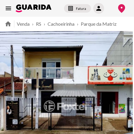
Fatura
Venda
›
RS
›
Cachoeirinha
›
Parque da Matriz