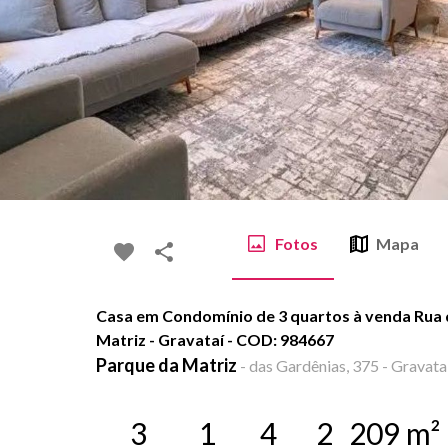
Fotos
Mapa
Casa em Condomínio de 3 quartos à venda Rua 
Matriz - Gravataí - COD: 984667
Parque da Matriz
-
das Gardênias, 375 - Gravataí
3
1
4
2
209
m²