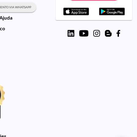
ENTO VIA WHATSAPP
 Ajuda
sco
ies