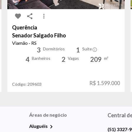
Querência
Senador Salgado Filho
Viamão - RS
3
1
Dormitórios
Suíte
4
2
209
Banheiros
Vagas
m²
R$ 1.599.000
Código:
209603
Áreas de negócio
Central d
Aluguéis
(51) 3327-