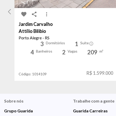
Jardim Carvalho
Attílio Bilibio
Porto Alegre - RS
3
1
Dormitórios
Suíte
4
2
209
Banheiros
Vagas
m²
R$ 1.599.000
Código:
1014109
Sobre nós
Trabalhe com a gente
Grupo Guarida
Guarida Carreiras