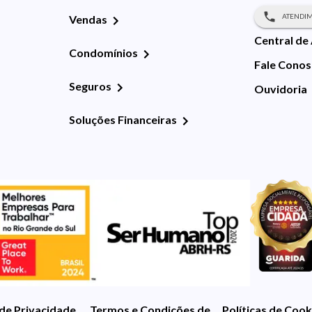
ATENDIM
Vendas
Central de
Condomínios
Fale Cono
Seguros
Ouvidoria
Soluções Financeiras
 de Privacidade
Termos e Condições de Uso
Políticas de Cook