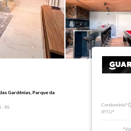
das Gardênias, Parque da
Condomínio*
 - RS
IPTU*
*Val