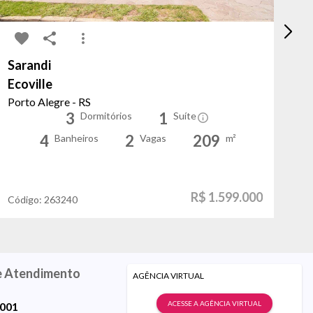
Sarandi
Ch
Ecoville
Ju
Porto Alegre - RS
Po
3
1
Dormitórios
Suíte
4
2
209
Banheiros
Vagas
m²
R$ 1.599.000
Código:
263240
Có
e Atendimento
AGÊNCIA VIRTUAL
ACESSE A AGÊNCIA VIRTUAL
9001