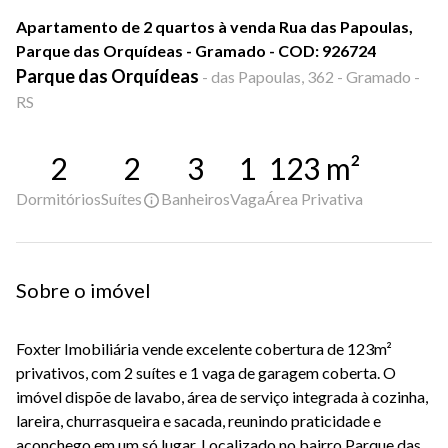
Apartamento de 2 quartos à venda Rua das Papoulas,
Parque das Orquídeas - Gramado - COD: 926724
Parque das Orquídeas
-
das Papoulas, 362 - Gramado -
RS
2
2
3
1
123
m²
Dormitórios
Suítes
Banheiros
Vaga
Área Privativa
Sobre o imóvel
Foxter Imobiliária vende
excelente cobertura de 123m²
privativos
, com
2 suítes
e
1 vaga de garagem coberta
. O
imóvel dispõe de
lavabo, área de serviço integrada à cozinha,
lareira, churrasqueira e sacada
, reunindo praticidade e
aconchego em um só lugar.
Localizado no
bairro Parque das