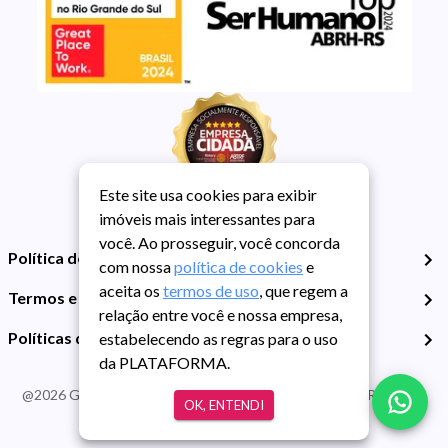
Este site usa cookies para exibir
imóveis mais interessantes para
você. Ao prosseguir, você concorda
Política de Privacidade
com nossa
política de cookies
e
aceita os
termos de uso
, que regem a
Termos e Condições de Uso
relação entre você e nossa empresa,
Políticas de Cookies
estabelecendo as regras para o uso
da PLATAFORMA.
@
2026
Guarida Imóvel. Todos os direitos reservados. CRECI RS -
OK, ENTENDI
413J | CNPJ Guarida: 89.398.606/0001-30