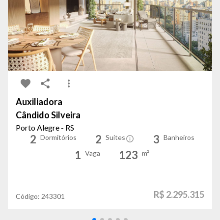
Auxiliadora
Cândido Silveira
Porto Alegre - RS
2
2
3
Dormitórios
Suítes
Banheiros
1
123
Vaga
m²
R$ 2.295.315
Código:
243301