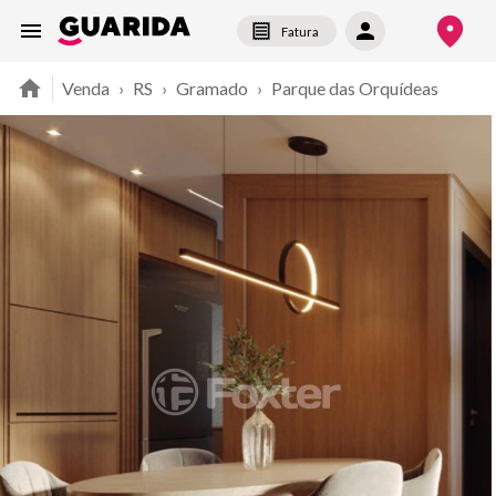
Fatura
Venda
›
RS
›
Gramado
›
Parque das Orquídeas