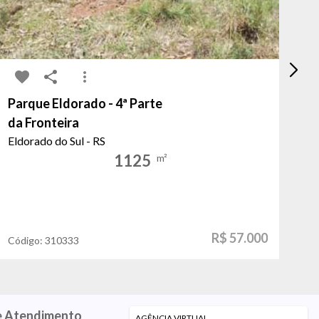
Parque Eldorado - 4ª Parte
Lo
da Fronteira
Ta
Eldorado do Sul - RS
Po
1125
m²
R$ 57.000
Código:
310333
Có
e Atendimento
AGÊNCIA VIRTUAL