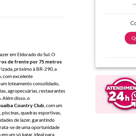
*
Co
Qu
lazer em Eldorado do Sul. O
ros de frente por 75 metros
orizada, próximo à BR-290, a
no, com excelente
m um loteamento consolidado,
as, agropecuárias, restaurantes
. Além disso, o
uaíba Country Club
, com um
 piscinas, quadras esportivas,
idades de lazer, garantindo
 Trata-se de uma oportunidade
a em um só lugar, ideal para