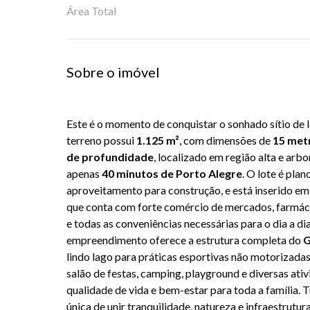
Área Total
Sobre o imóvel
Este é o momento de conquistar o sonhado sítio de 
terreno possui
1.125 m²
, com dimensões de
15 met
de profundidade
, localizado em região alta e arb
apenas
40 minutos de Porto Alegre
. O lote é pla
aproveitamento para construção, e está inserido e
que conta com forte comércio de mercados, farmáci
e todas as conveniências necessárias para o dia a dia
empreendimento oferece a estrutura completa do
G
lindo lago para práticas esportivas não motorizadas,
salão de festas, camping, playground e diversas ativ
qualidade de vida e bem-estar para toda a família.
única de unir tranquilidade, natureza e infraestrutur