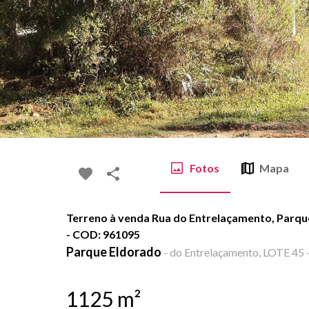
Fotos
Mapa
Terreno à venda Rua do Entrelaçamento, Parque
- COD: 961095
Parque Eldorado
-
do Entrelaçamento, LOTE 45 -
1125
m²