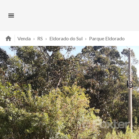
Venda
›
RS
›
Eldorado do Sul
›
Parque Eldorado