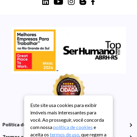
Este site usa cookies para exibir
imóveis mais interessantes para
você. Ao prosseguir, você concorda
Política de Privacidade
com nossa
política de cookies
e
aceita os
termos de uso
, que regem a
Termos e Condições de Uso