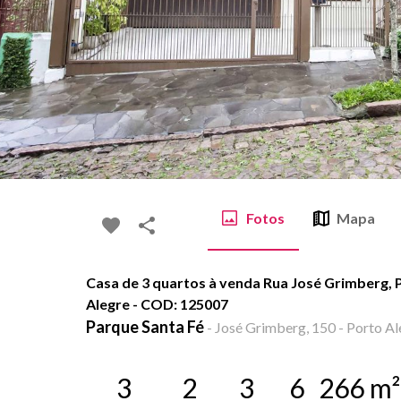
Fotos
Mapa
Casa de 3 quartos à venda Rua José Grimberg, 
Alegre - COD: 125007
Parque Santa Fé
-
José Grimberg, 150 - Porto Al
3
2
3
6
266
m²