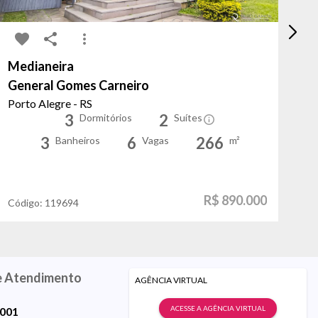
Medianeira
Ja
General Gomes Carneiro
Pa
Porto Alegre - RS
Po
3
2
Dormitórios
Suítes
3
6
266
Banheiros
Vagas
m²
R$ 890.000
Código:
119694
Có
e Atendimento
AGÊNCIA VIRTUAL
ACESSE A AGÊNCIA VIRTUAL
9001