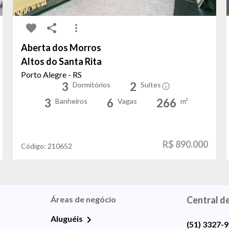
Aberta dos Morros
Altos do Santa Rita
Porto Alegre - RS
3
2
Dormitórios
Suítes
3
6
266
Banheiros
Vagas
m²
R$ 890.000
Código:
210652
Áreas de negócio
Central d
Aluguéis
(51) 3327-