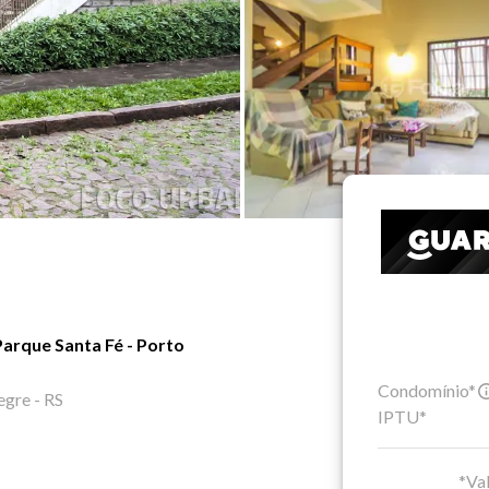
Parque Santa Fé - Porto
Condomínio*
egre - RS
IPTU*
*Val