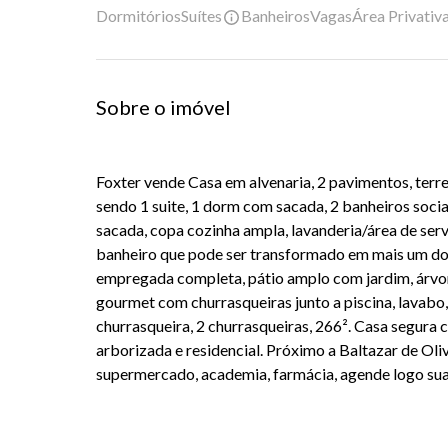
Dormitórios
Suítes
Banheiros
Vagas
Área Privativ
Sobre o imóvel
Foxter vende Casa em alvenaria, 2 pavimentos, ter
sendo 1 suite, 1 dorm com sacada, 2 banheiros sociai
sacada, copa cozinha ampla, lavanderia/área de ser
banheiro que pode ser transformado em mais um do
empregada completa, pátio amplo com jardim, árvore
gourmet com churrasqueiras junto a piscina, lavabo
churrasqueira, 2 churrasqueiras, 266². Casa segura c
arborizada e residencial. Próximo a Baltazar de Oliv
supermercado, academia, farmácia, agende logo sua 