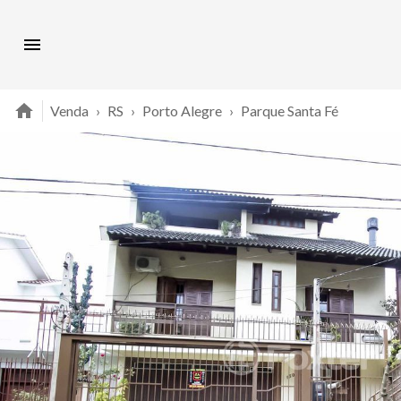
Venda
›
RS
›
Porto Alegre
›
Parque Santa Fé