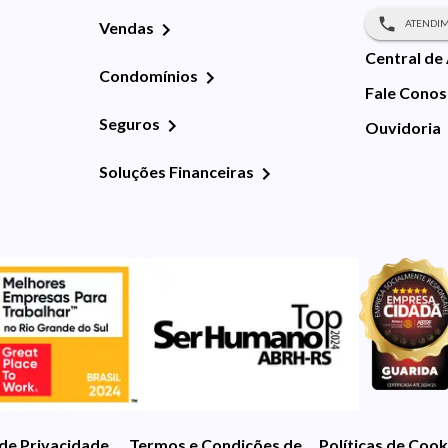
ATENDIM
Vendas
Central de
Condomínios
Fale Cono
Seguros
Ouvidoria
Soluções Financeiras
 de Privacidade
Termos e Condições de Uso
Políticas de Cook