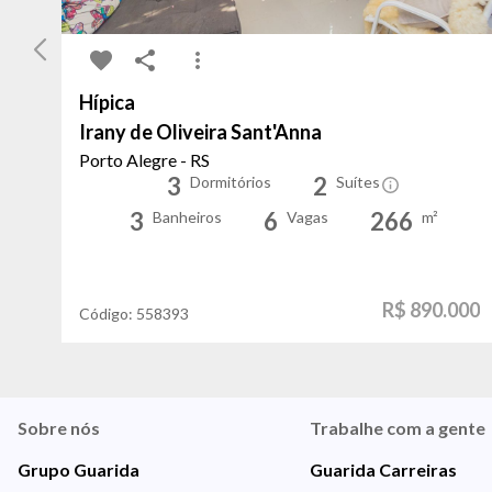
Hípica
Irany de Oliveira Sant'Anna
Porto Alegre - RS
3
2
Dormitórios
Suítes
3
6
266
Banheiros
Vagas
m²
R$ 890.000
Código:
558393
Sobre nós
Trabalhe com a gente
Grupo Guarida
Guarida Carreiras