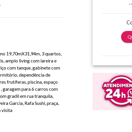
a
*
Co
Qu
reno 19,70mX31,94m, 3 quartos,
s, amplo living com lareira e
viço com tanque, gabinete com
rmitório, dependência de
s frutíferas, piscina, espaço
, , garagem para 6 carros com
om gradil em rua tranquila,
eira Garcia, Rafa Sushi, praça,
visita