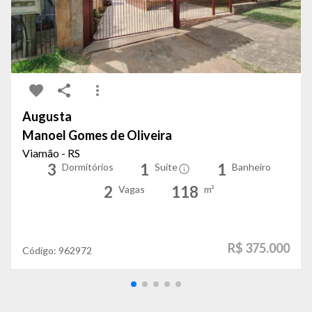
Augusta
Manoel Gomes de Oliveira
Viamão - RS
3
1
1
Dormitórios
Suíte
Banheiro
2
118
Vagas
m²
R$ 375.000
Código:
962972