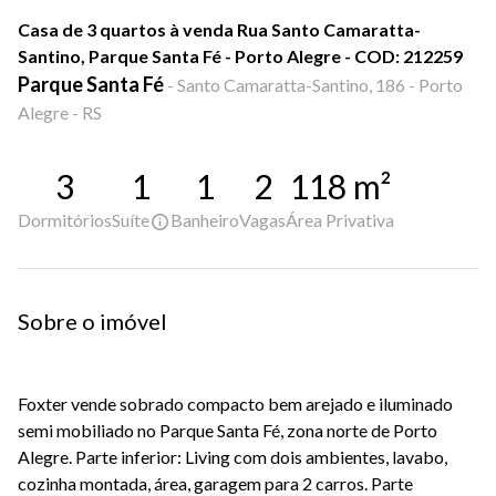
Casa de 3 quartos à venda Rua Santo Camaratta-
Santino, Parque Santa Fé - Porto Alegre - COD: 212259
Parque Santa Fé
-
Santo Camaratta-Santino, 186 - Porto
Alegre - RS
3
1
1
2
118
m²
Dormitórios
Suíte
Banheiro
Vagas
Área Privativa
Sobre o imóvel
Foxter vende sobrado compacto bem arejado e iluminado
semi mobiliado no Parque Santa Fé, zona norte de Porto
Alegre. Parte inferior: Living com dois ambientes, lavabo,
cozinha montada, área, garagem para 2 carros. Parte