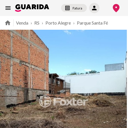
Fatura
Venda
›
RS
›
Porto Alegre
›
Parque Santa Fé