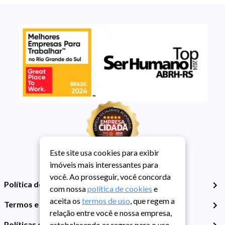
Este site usa cookies para exibir
imóveis mais interessantes para
você. Ao prosseguir, você concorda
Política de Privacidade
com nossa
política de cookies
e
aceita os
termos de uso
, que regem a
Termos e Condições de Uso
relação entre você e nossa empresa,
Políticas de Cookies
estabelecendo as regras para o uso