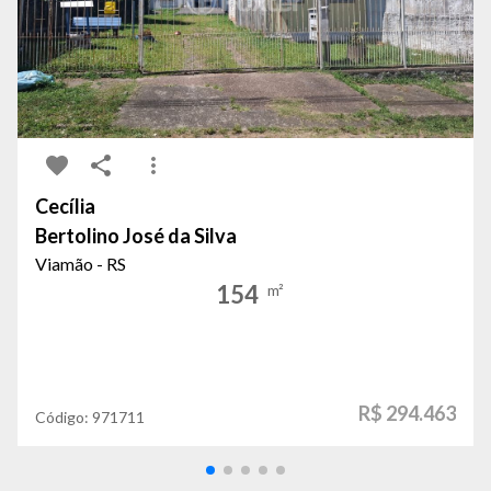
Cecília
Bertolino José da Silva
Viamão - RS
154
m²
R$ 294.463
Código:
971711