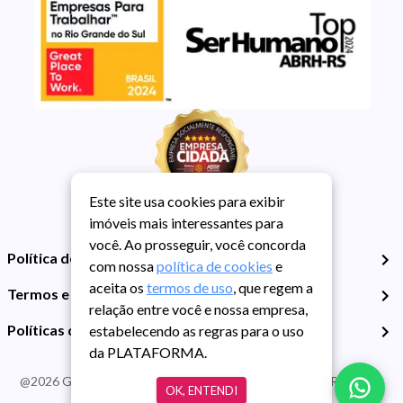
Este site usa cookies para exibir
imóveis mais interessantes para
você. Ao prosseguir, você concorda
Política de Privacidade
com nossa
política de cookies
e
aceita os
termos de uso
, que regem a
Termos e Condições de Uso
relação entre você e nossa empresa,
Políticas de Cookies
estabelecendo as regras para o uso
da PLATAFORMA.
@
2026
Guarida Imóvel. Todos os direitos reservados. CRECI RS -
OK, ENTENDI
413J | CNPJ Guarida: 89.398.606/0001-30