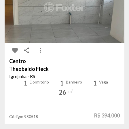
Centro
Theobaldo Fleck
Igrejinha - RS
1
1
1
Dormitório
Banheiro
Vaga
26
m²
R$ 394.000
Código:
980518