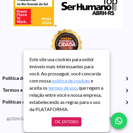
Este site usa cookies para exibir
imóveis mais interessantes para
você. Ao prosseguir, você concorda
Política de Privacidade
com nossa
política de cookies
e
aceita os
termos de uso
, que regem a
Termos e Condições de Uso
relação entre você e nossa empresa,
Políticas de Cookies
estabelecendo as regras para o uso
da PLATAFORMA.
@
2026
Guarida Imóvel. Todos os direitos reservados. CRECI RS -
OK, ENTENDI
413J | CNPJ Guarida: 89.398.606/0001-30