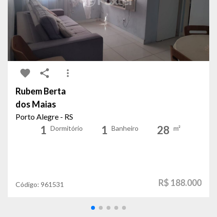
Rubem Berta
dos Maias
Porto Alegre - RS
1
1
28
Dormitório
Banheiro
m²
R$ 188.000
Código:
961531