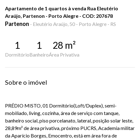
Apartamento de 1 quartos à venda Rua Eleutério
Araújo, Partenon - Porto Alegre - COD: 207678
Partenon
-
Eleutério Araújo, 50 - Porto Alegre - RS
1
1
28
m²
Dormitório
Banheiro
Área Privativa
Sobre o imóvel
PRÉDIO MISTO, 01 Dormitório(Loft/Duplex), semi-
mobiliado, living, cozinha, área de serviço com tanque,
banheiro social, piso porcelanato, lateral, posição solar leste,
28,89m² de área privativa, próximo PUCRS, Academia militar
da Aparício Borges, Emocentro, está em área fora de