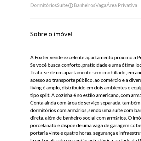
Dormitórios
Suíte
Banheiros
Vaga
Área Privativa
Sobre o imóvel
A Foxter vende excelente apartamento próximo à Po
Se você busca conforto, praticidade e uma ótima loca
Trata-se de um apartamento semi mobiliado, em andar
acesso ao transporte público, ao comércio e a diver
living é amplo, distribuído em dois ambientes e eq
tipo split. A cozinha é no estilo americano, com arm
Conta ainda com área de serviço separada, também 
dormitórios com armários, sendo uma suíte com banh
direta, além de banheiro social com armários. O im
porcelanato e dispõe de uma vaga de garagem cob
portaria vinte e quatro horas, segurança e infraestr
lazer.Localizado em região estratégica, ao lado da P