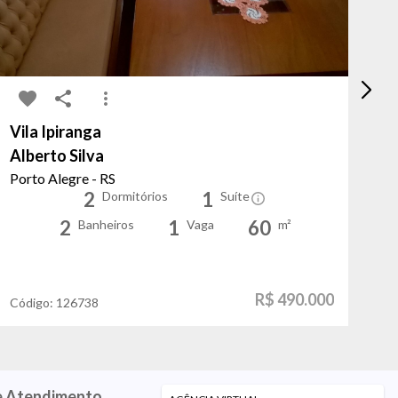
Vila Ipiranga
Sa
Alberto Silva
Be
Porto Alegre - RS
Po
2
1
Dormitórios
Suíte
2
1
60
Banheiros
Vaga
m²
R$ 490.000
Código:
126738
Có
e Atendimento