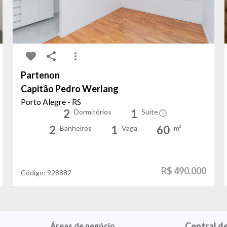
Partenon
Capitão Pedro Werlang
Porto Alegre - RS
2
1
Dormitórios
Suíte
2
1
60
Banheiros
Vaga
m²
R$ 490.000
Código:
928882
Áreas de negócio
Central d