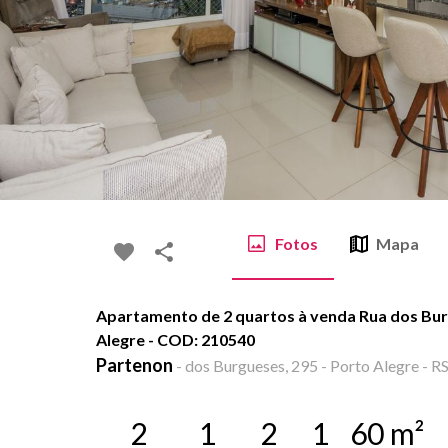
Fotos
Mapa
Apartamento de 2 quartos à venda Rua dos Bur
Alegre - COD: 210540
Partenon
-
dos Burgueses, 295 - Porto Alegre - R
2
1
2
1
60
m²