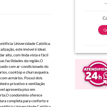
*
Co
Qu
ntifícia Universidade Católica.
lização, este imóvel é ideal.
 alto, com linda vista e fácil
sas facilidades da região.O
uipado com ar-condicionado do
ários, cooktop e churrasqueira.
com armários. Possui dois
eiro privativo e ventilação
óvel apresenta piso em
erta.O condomínio oferece
utura completa para conforto e
ontifícia Universidade Católica,