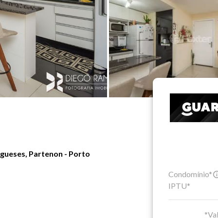
gueses, Partenon - Porto
Condomínio*
S
IPTU*
*Val