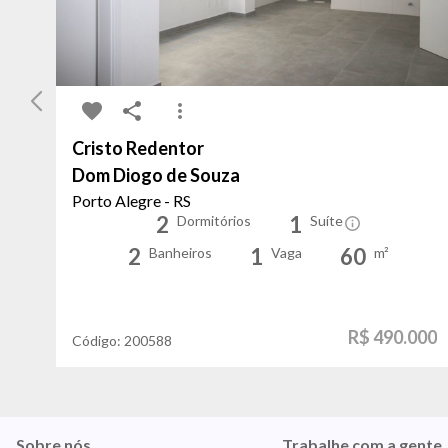
Cristo Redentor
Dom Diogo de Souza
Porto Alegre - RS
2
1
Dormitórios
Suíte
2
1
60
Banheiros
Vaga
m²
R$ 490.000
Código:
200588
Sobre nós
Trabalhe com a gente