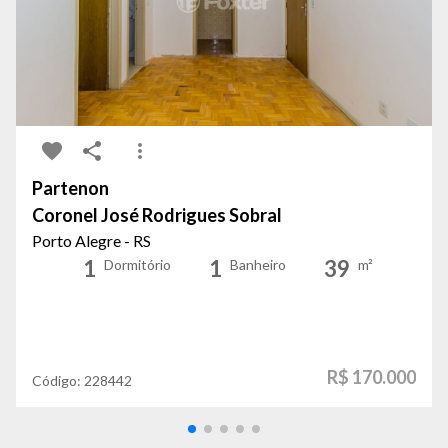
Partenon
Coronel José Rodrigues Sobral
Porto Alegre - RS
1
1
39
Dormitório
Banheiro
m²
R$ 170.000
Código:
228442