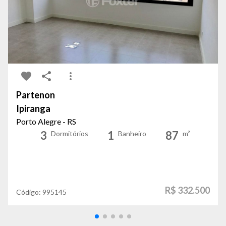
Partenon
Ipiranga
Porto Alegre - RS
3
1
87
Dormitórios
Banheiro
m²
R$ 332.500
Código:
995145