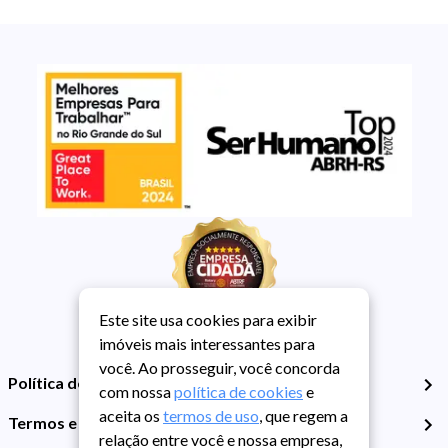
Este site usa cookies para exibir
imóveis mais interessantes para
você. Ao prosseguir, você concorda
Política de Privacidade
com nossa
política de cookies
e
aceita os
termos de uso
, que regem a
Termos e Condições de Uso
relação entre você e nossa empresa,