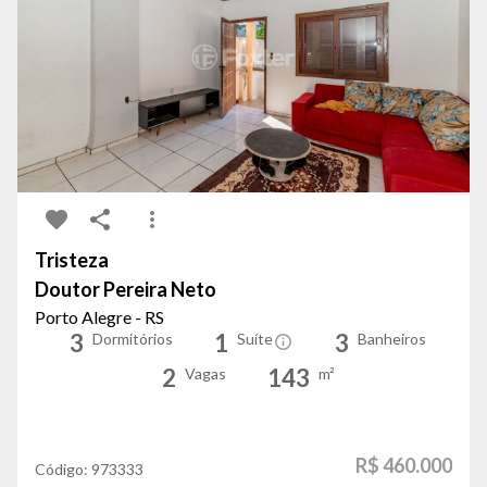
Tristeza
Doutor Pereira Neto
Porto Alegre - RS
3
1
3
Dormitórios
Suíte
Banheiros
2
143
Vagas
m²
R$ 460.000
Código:
973333