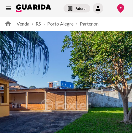
Fatura
Venda
›
RS
›
Porto Alegre
›
Partenon