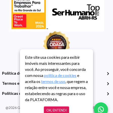
Este site usa cookies para exibir
imóveis mais interessantes para
você. Ao prosseguir, você concorda
Política de Privacidade
com nossa
política de cookies
e
aceita os
termos de uso
, que regem a
Termos e Condições de Uso
relação entre você e nossa empresa,
Políticas de Cookies
estabelecendo as regras para o uso
da PLATAFORMA.
@
2026
Guarida Imóvel. Todos os direitos reservados. CRECI RS -
OK, ENTENDI
413J | CNPJ Guarida: 89.398.606/0001-30