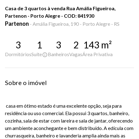
Casa de 3 quartos à venda Rua Amália Figueiroa,
Partenon - Porto Alegre - COD: 841930
Partenon
-
Amália Figueiroa, 190 - Porto Alegre - RS
3
1
3
2
143
m²
Dormitórios
Suíte
Banheiros
Vagas
Área Privativa
Sobre o imóvel
casa em ótimo estado é uma excelente opção, seja para
residência ou uso comercial. Ela possui 3 quartos, banheiro,
cozinha, sala de estar com lareira e sala de jantar, oferecendo
um ambiente aconchegante e bem distribuído. A edícula com
churrasqueira, banheiro e lavanderia amplia ainda mais as