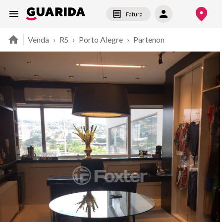
Fatura
Venda
›
RS
›
Porto Alegre
›
Partenon