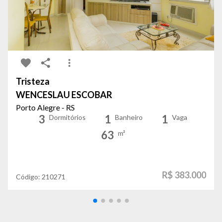
Tristeza
WENCESLAU ESCOBAR
Porto Alegre - RS
3
1
1
Dormitórios
Banheiro
Vaga
63
m²
R$ 383.000
Código:
210271