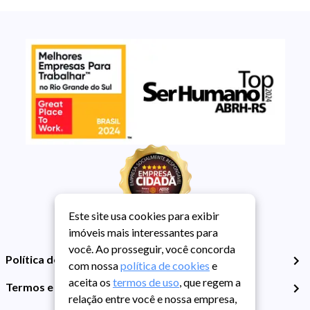
Este site usa cookies para exibir
imóveis mais interessantes para
você. Ao prosseguir, você concorda
Política de Privacidade
com nossa
política de cookies
e
aceita os
termos de uso
, que regem a
Termos e Condições de Uso
relação entre você e nossa empresa,