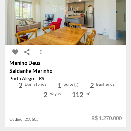
Menino Deus
Saldanha Marinho
Porto Alegre - RS
2
1
2
Dormitórios
Suíte
Banheiros
2
112
Vagas
m²
R$ 1.270.000
Código:
218605