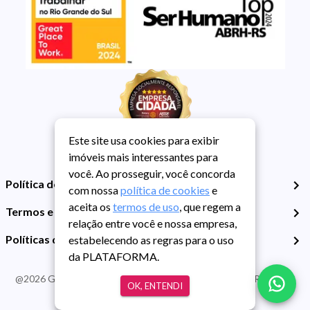
Este site usa cookies para exibir
imóveis mais interessantes para
você. Ao prosseguir, você concorda
Política de Privacidade
com nossa
política de cookies
e
aceita os
termos de uso
, que regem a
Termos e Condições de Uso
relação entre você e nossa empresa,
Políticas de Cookies
estabelecendo as regras para o uso
da PLATAFORMA.
@
2026
Guarida Imóvel. Todos os direitos reservados. CRECI RS -
OK, ENTENDI
413J | CNPJ Guarida: 89.398.606/0001-30