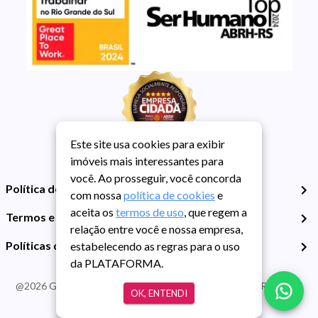
Este site usa cookies para exibir
imóveis mais interessantes para
você. Ao prosseguir, você concorda
Política de Privacidade
com nossa
política de cookies
e
aceita os
termos de uso
, que regem a
Termos e Condições de Uso
relação entre você e nossa empresa,
Políticas de Cookies
estabelecendo as regras para o uso
da PLATAFORMA.
@
2026
Guarida Imóvel. Todos os direitos reservados. CRECI RS -
OK, ENTENDI
413J | CNPJ Guarida: 89.398.606/0001-30