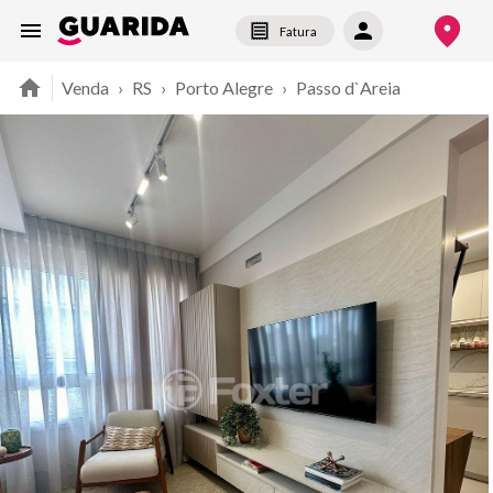
Fatura
Venda
›
RS
›
Porto Alegre
›
Passo d`Areia