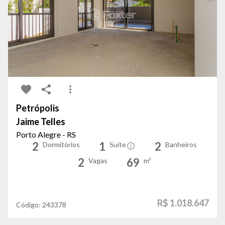
Petrópolis
Jaime Telles
Porto Alegre - RS
2
1
2
Dormitórios
Suíte
Banheiros
2
69
Vagas
m²
R$ 1.018.647
Código:
243378