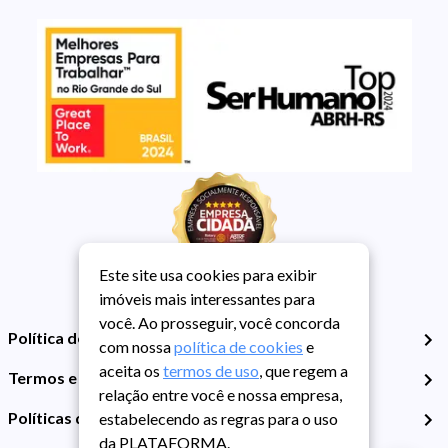
Este site usa cookies para exibir
imóveis mais interessantes para
você. Ao prosseguir, você concorda
Política de Privacidade
com nossa
política de cookies
e
aceita os
termos de uso
, que regem a
Termos e Condições de Uso
relação entre você e nossa empresa,
Políticas de Cookies
estabelecendo as regras para o uso
da PLATAFORMA.