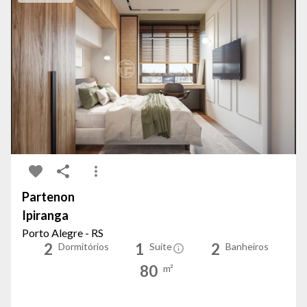
Partenon
Ipiranga
Porto Alegre - RS
2
1
2
Dormitórios
Suíte
Banheiros
80
m²