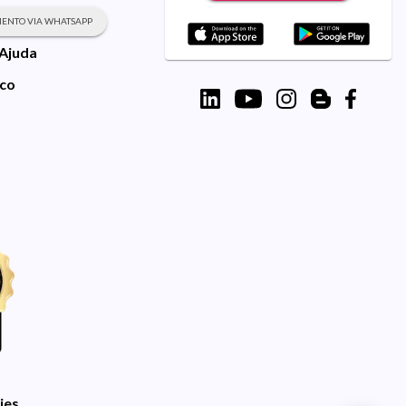
ENTO VIA WHATSAPP
 Ajuda
sco
ies