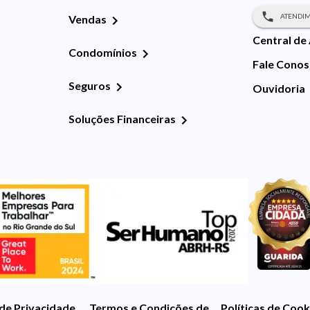
ATENDIM
Vendas
Central de
Condomínios
Fale Cono
Seguros
Ouvidoria
Soluções Financeiras
 de Privacidade
Termos e Condições de Uso
Políticas de Cook