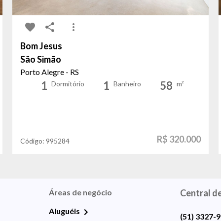
Bom Jesus
São Simão
Porto Alegre - RS
1
1
58
Dormitório
Banheiro
m²
R$ 320.000
Código:
995284
Áreas de negócio
Central d
Aluguéis
(51) 3327-