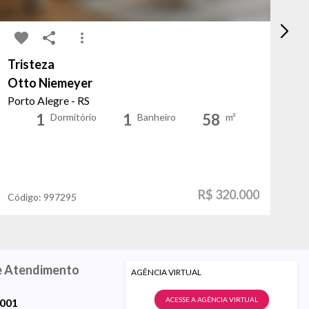
Tristeza
Pa
Otto Niemeyer
As
Porto Alegre - RS
Po
1
1
58
Dormitório
Banheiro
m²
R$ 320.000
Código:
997295
Có
e Atendimento
AGÊNCIA VIRTUAL
ACESSE A AGÊNCIA VIRTUAL
9001