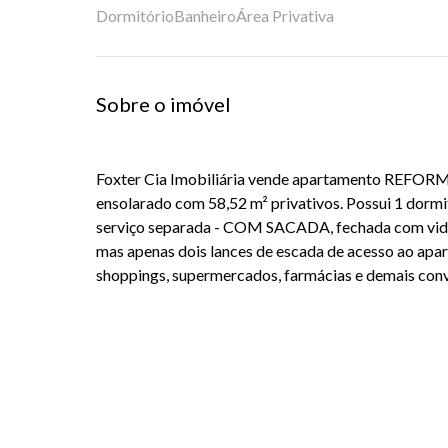
Dormitório
Banheiro
Área Privativa
Sobre o imóvel
Foxter Cia Imobiliária vende apartamento REFORM
ensolarado com 58,52 m² privativos. Possui 1 dormitó
serviço separada - COM SACADA, fechada com vidro
mas apenas dois lances de escada de acesso ao apa
shoppings, supermercados, farmácias e demais conv