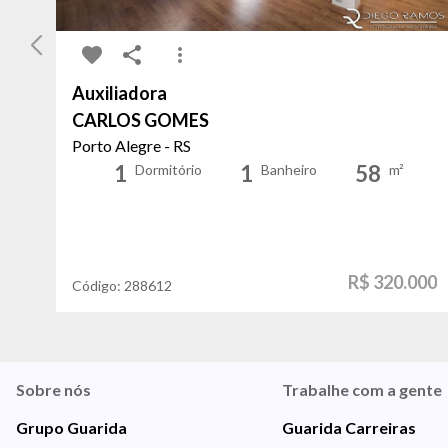
Auxiliadora
CARLOS GOMES
Porto Alegre - RS
1
1
58
Dormitório
Banheiro
m²
R$ 320.000
Código:
288612
Sobre nós
Trabalhe com a gente
Grupo Guarida
Guarida Carreiras