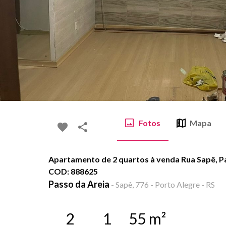
Fotos
Mapa
Apartamento de 2 quartos à venda Rua Sapê, Pas
COD: 888625
Passo da Areia
-
Sapê, 776 - Porto Alegre - RS
2
1
55
m²