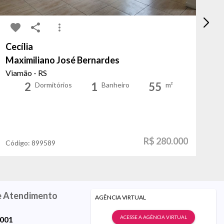
Cecília
Vi
Maximiliano José Bernardes
Do
Viamão - RS
Po
2
1
55
Dormitórios
Banheiro
m²
R$ 280.000
Código:
899589
Có
e Atendimento
AGÊNCIA VIRTUAL
ACESSE A AGÊNCIA VIRTUAL
9001