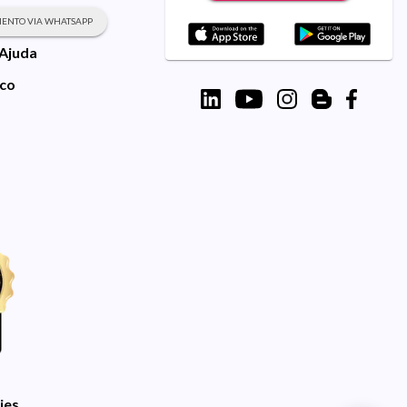
ENTO VIA WHATSAPP
 Ajuda
sco
ies