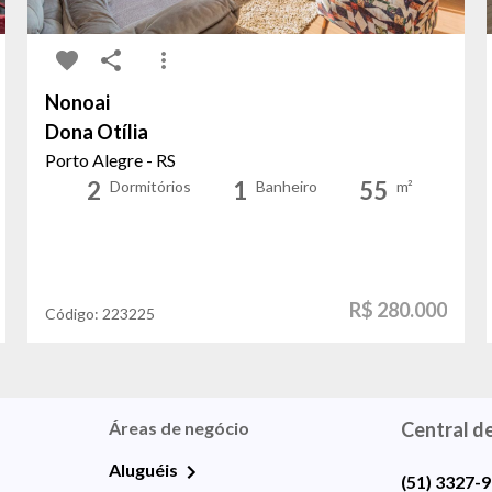
Nonoai
Dona Otília
Porto Alegre - RS
2
1
55
Dormitórios
Banheiro
m²
R$ 280.000
Código:
223225
Áreas de negócio
Central d
Aluguéis
(51) 3327-