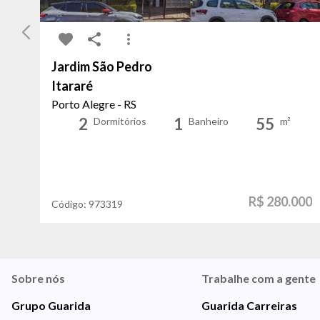
Jardim São Pedro
Itararé
Porto Alegre - RS
2
1
55
Dormitórios
Banheiro
m²
R$ 280.000
Código:
973319
Sobre nós
Trabalhe com a gente
Grupo Guarida
Guarida Carreiras