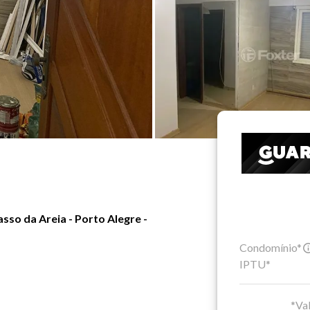
so da Areia - Porto Alegre -
Condomínio*
IPTU*
*Val