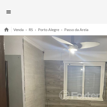
Venda
›
RS
›
Porto Alegre
›
Passo da Areia