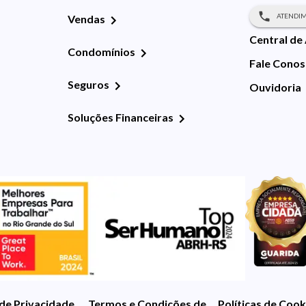
ATENDIM
Vendas
Central de
Condomínios
Fale Cono
Seguros
Ouvidoria
Soluções Financeiras
 de Privacidade
Termos e Condições de Uso
Políticas de Cook