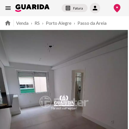
Fatura
Venda
›
RS
›
Porto Alegre
›
Passo da Areia