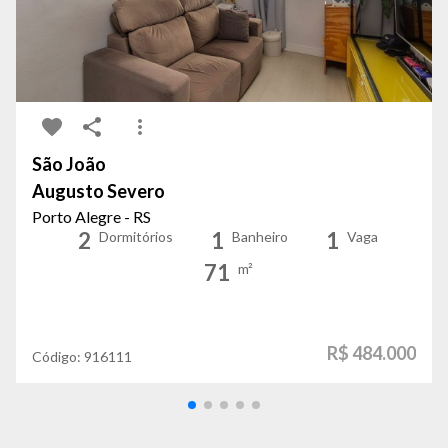
São João
Augusto Severo
Porto Alegre - RS
2
1
1
Dormitórios
Banheiro
Vaga
71
m²
R$ 484.000
Código:
916111