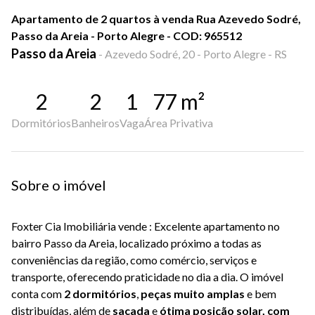
Apartamento de 2 quartos à venda Rua Azevedo Sodré,
Passo da Areia - Porto Alegre - COD: 965512
Passo da Areia
-
Azevedo Sodré, 20 - Porto Alegre - RS
2
2
1
77
m²
Dormitórios
Banheiros
Vaga
Área Privativa
Sobre o imóvel
Foxter Cia Imobiliária vende : Excelente apartamento no
bairro Passo da Areia, localizado próximo a todas as
conveniências da região, como comércio, serviços e
transporte, oferecendo praticidade no dia a dia. O imóvel
conta com
2 dormitórios
,
peças muito amplas
e bem
distribuídas, além de
sacada
e
ótima posição solar, com