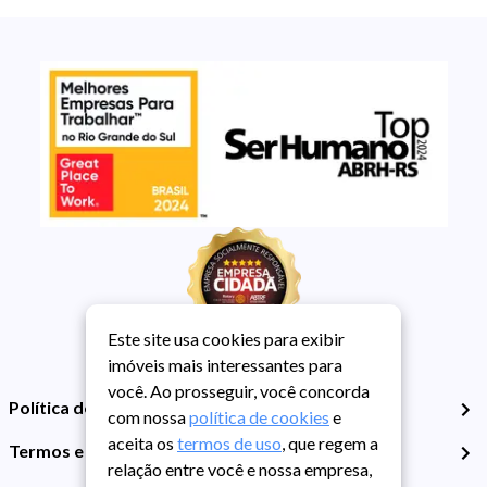
Este site usa cookies para exibir
imóveis mais interessantes para
você. Ao prosseguir, você concorda
Política de Privacidade
com nossa
política de cookies
e
aceita os
termos de uso
, que regem a
Termos e Condições de Uso
relação entre você e nossa empresa,