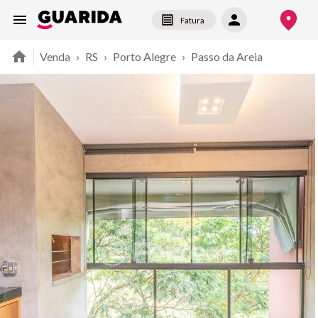
Fatura
Venda
›
RS
›
Porto Alegre
›
Passo da Areia