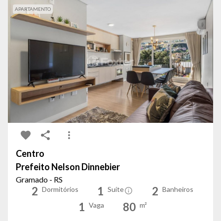
APARTAMENTO
Centro
Prefeito Nelson Dinnebier
Gramado - RS
2
1
2
Dormitórios
Suíte
Banheiros
1
80
Vaga
m²