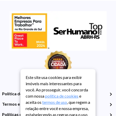
Este site usa cookies para exibir
imóveis mais interessantes para
você. Ao prosseguir, você concorda
Política de Privacidade
com nossa
política de cookies
e
aceita os
termos de uso
, que regem a
Termos e Condições de Uso
relação entre você e nossa empresa,
Políticas de Cookies
estabelecendo as regras para o uso