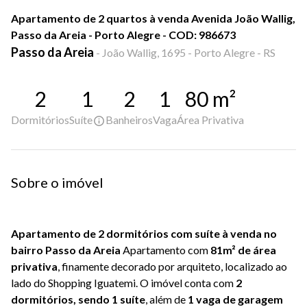
Apartamento de 2 quartos à venda Avenida João Wallig,
Passo da Areia - Porto Alegre - COD: 986673
Passo da Areia
-
João Wallig, 1695 - Porto Alegre - RS
2
1
2
1
80
m²
Dormitórios
Suíte
Banheiros
Vaga
Área Privativa
Sobre o imóvel
Apartamento de 2 dormitórios com suíte à venda no
bairro Passo da Areia
Apartamento com
81m² de área
privativa
, finamente decorado por arquiteto, localizado ao
lado do Shopping Iguatemi. O imóvel conta com
2
dormitórios, sendo 1 suíte
, além de
1 vaga de garagem