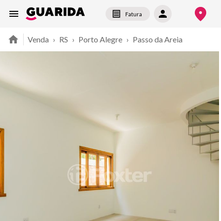
Fatura
Venda
›
RS
›
Porto Alegre
›
Passo da Areia