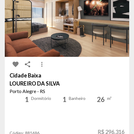
Cidade Baixa
LOUREIRO DA SILVA
Porto Alegre - RS
1
1
26
Dormitório
Banheiro
m²
R$ 296.316
Código:
881696