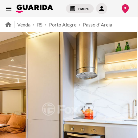
Fatura
Venda
›
RS
›
Porto Alegre
›
Passo d`Areia