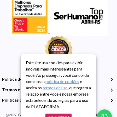
Este site usa cookies para exibir
imóveis mais interessantes para
você. Ao prosseguir, você concorda
Política de Privacidade
com nossa
política de cookies
e
aceita os
termos de uso
, que regem a
Termos e Condições de Uso
relação entre você e nossa empresa,
Políticas de Cookies
estabelecendo as regras para o uso
da PLATAFORMA.
@
2026
Guarida Imóvel. Todos os direitos reservados. CRECI RS -