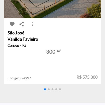
São José
Vanilda Favieiro
Canoas - RS
300
m²
R$ 575.000
Código:
994997