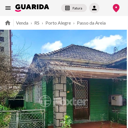
Fatura
Venda
›
RS
›
Porto Alegre
›
Passo da Areia