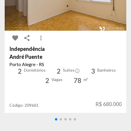
Independência
André Puente
Porto Alegre - RS
2
2
3
Dormitórios
Suítes
Banheiros
2
78
Vagas
m²
R$ 680.000
Código:
209661