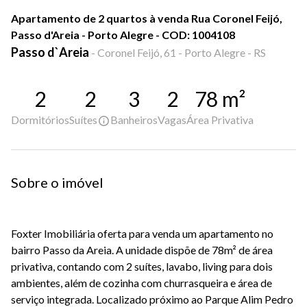
Apartamento de 2 quartos à venda Rua Coronel Feijó,
Passo d'Areia - Porto Alegre - COD: 1004108
Passo d`Areia
-
Coronel Feijó, 61 - Porto Alegre - RS
2
2
3
2
78
m²
Dormitórios
Suítes
Banheiros
Vagas
Área Privativa
Sobre o imóvel
Foxter Imobiliária oferta para venda um apartamento no
bairro Passo da Areia. A unidade dispõe de 78m² de área
privativa, contando com 2 suítes, lavabo, living para dois
ambientes, além de cozinha com churrasqueira e área de
serviço integrada. Localizado próximo ao Parque Alim Pedro