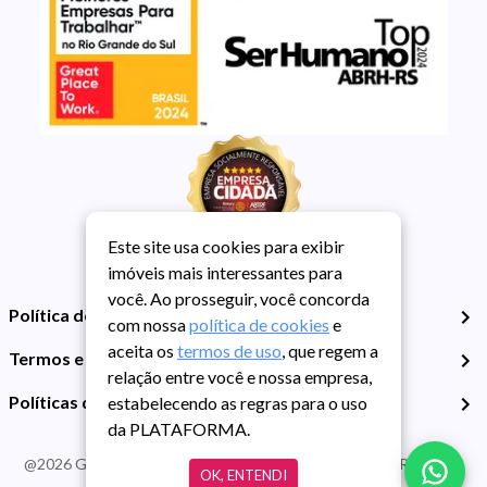
Este site usa cookies para exibir
imóveis mais interessantes para
você. Ao prosseguir, você concorda
Política de Privacidade
com nossa
política de cookies
e
aceita os
termos de uso
, que regem a
Termos e Condições de Uso
relação entre você e nossa empresa,
Políticas de Cookies
estabelecendo as regras para o uso
da PLATAFORMA.
@
2026
Guarida Imóvel. Todos os direitos reservados. CRECI RS -
OK, ENTENDI
413J | CNPJ Guarida: 89.398.606/0001-30