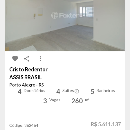
Cristo Redentor
ASSIS BRASIL
Porto Alegre - RS
4
4
5
Dormitórios
Suítes
Banheiros
3
260
Vagas
m²
R$ 5.611.137
Código:
862464