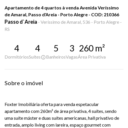
Apartamento de 4 quartos à venda Avenida Veríssimo
de Amaral, Passo d'Areia - Porto Alegre - COD: 210366
Passo d`Areia
-
Veríssimo de Amaral, 536 - Porto Alegre -
RS
4
4
5
3
260
m²
Dormitórios
Suítes
Banheiros
Vagas
Área Privativa
Sobre o imóvel
Foxter Imobiliária oferta para venda espetacular
apartamento com 260m² de área privativa, 4 suítes, sendo
uma suíte máster e duas suítes americanas, hall privativo de
entrada, amplo living com lareira, espaço gourmet com