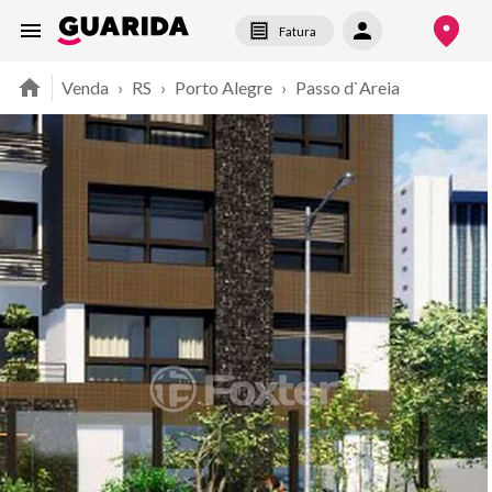
Fatura
Venda
›
RS
›
Porto Alegre
›
Passo d`Areia