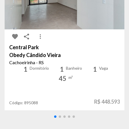
Central Park
Obedy Cândido Vieira
Cachoeirinha - RS
1
1
1
Dormitório
Banheiro
Vaga
45
m²
R$ 448.593
Código:
895088