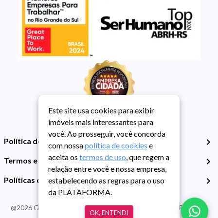
Este site usa cookies para exibir
imóveis mais interessantes para
você. Ao prosseguir, você concorda
Política de Privacidade
com nossa
política de cookies
e
aceita os
termos de uso
, que regem a
Termos e Condições de Uso
relação entre você e nossa empresa,
Políticas de Cookies
estabelecendo as regras para o uso
da PLATAFORMA.
@
2026
Guarida Imóvel. Todos os direitos reservados. CRECI RS -
OK, ENTENDI
413J | CNPJ Guarida: 89.398.606/0001-30