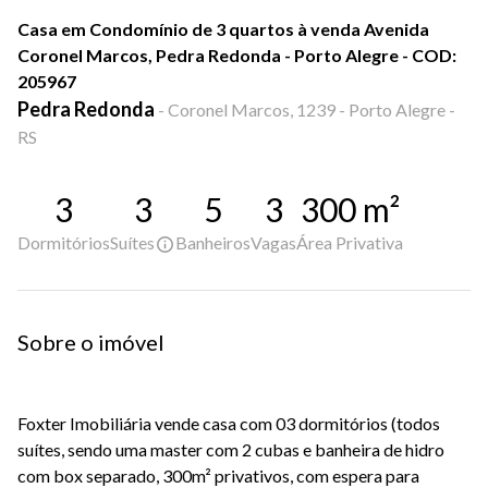
Casa em Condomínio de 3 quartos à venda Avenida
Coronel Marcos, Pedra Redonda - Porto Alegre - COD:
205967
Pedra Redonda
-
Coronel Marcos, 1239 - Porto Alegre -
RS
3
3
5
3
300
m²
Dormitórios
Suítes
Banheiros
Vagas
Área Privativa
Sobre o imóvel
Foxter Imobiliária vende casa com 03 dormitórios (todos
suítes, sendo uma master com 2 cubas e banheira de hidro
com box separado, 300m² privativos, com espera para