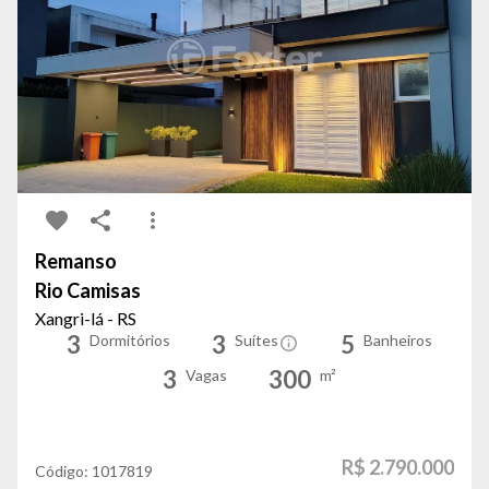
Remanso
Rio Camisas
Xangri-lá - RS
3
3
5
Dormitórios
Suítes
Banheiros
3
300
Vagas
m²
R$ 2.790.000
Código:
1017819