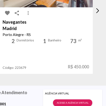
Navegantes
Me
Madrid
It
Porto Alegre - RS
Po
2
1
73
Dormitórios
Banheiro
m²
R$ 450.000
Código:
223679
Có
e Atendimento
AGÊNCIA VIRTUAL
ACESSE A AGÊNCIA VIRTUAL
9001