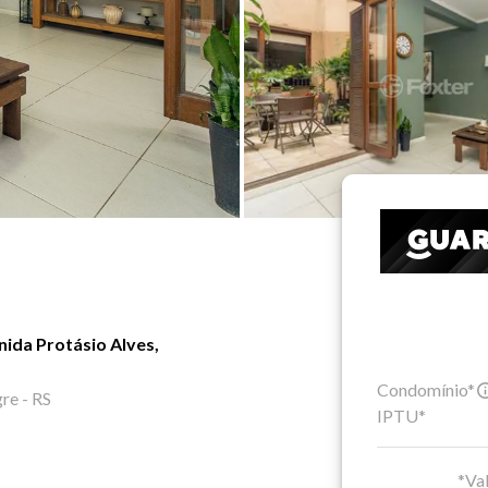
ida Protásio Alves,
Condomínio*
re - RS
IPTU*
*Val