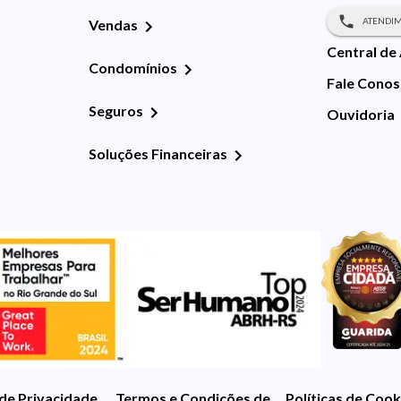
ATENDIM
Vendas
Central de
Condomínios
Fale Cono
Seguros
Ouvidoria
Soluções Financeiras
 de Privacidade
Termos e Condições de Uso
Políticas de Cook