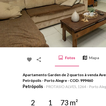
Fotos
Mapa
Apartamento Garden de 2 quartos à venda Aven
Petrópolis - Porto Alegre - COD: 999460
Petrópolis
-
PROTASIO ALVES, 1264 - Porto Aleg
2
1
73
m²