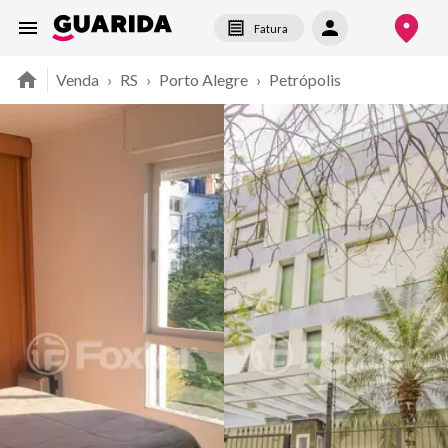
Fatura
Venda
›
RS
›
Porto Alegre
›
Petrópolis