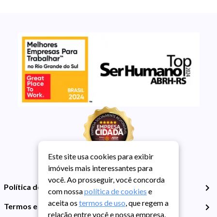
Este site usa cookies para exibir
imóveis mais interessantes para
você. Ao prosseguir, você concorda
Política de Privacidade
com nossa
política de cookies
e
aceita os
termos de uso
, que regem a
Termos e Condições de Uso
relação entre você e nossa empresa,