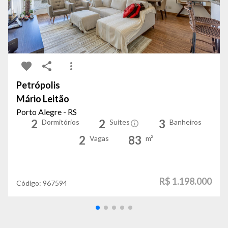
Petrópolis
Mário Leitão
Porto Alegre - RS
2
2
3
Dormitórios
Suítes
Banheiros
2
83
Vagas
m²
R$ 1.198.000
Código:
967594