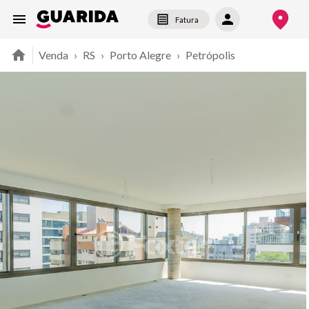
Fatura
Venda
›
RS
›
Porto Alegre
›
Petrópolis