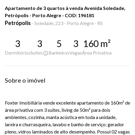
Apartamento de 3 quartos à venda Avenida Soledade,
Petrópolis - Porto Alegre - COD: 196181
Petrópolis
-
Soledade, 223 - Porto Alegre - RS
3
3
5
3
160
m²
Dormitórios
Suítes
Banheiros
Vagas
Área Privativa
Sobre o imóvel
Foxter Imobiliária vende excelente apartamento de 160m² de
área privativa com 3 suítes, living de 50m² para dois
ambientes, cozinha, manta acústica em toda a unidade,
lareira e churrasqueira, lavabo e banho de serviço; gerador
pleno, vidros laminados de alto desempenho. Possui 02 vagas