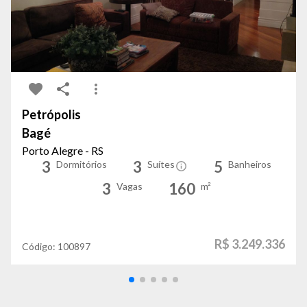
Petrópolis
Bagé
Porto Alegre - RS
3
3
5
Dormitórios
Suítes
Banheiros
3
160
Vagas
m²
R$ 3.249.336
Código:
100897