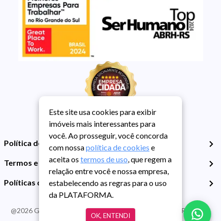
Este site usa cookies para exibir
imóveis mais interessantes para
você. Ao prosseguir, você concorda
Política de Privacidade
com nossa
política de cookies
e
aceita os
termos de uso
, que regem a
Termos e Condições de Uso
relação entre você e nossa empresa,
Políticas de Cookies
estabelecendo as regras para o uso
da PLATAFORMA.
@
2026
Guarida Imóvel. Todos os direitos reservados. CRECI RS -
OK, ENTENDI
413J | CNPJ Guarida: 89.398.606/0001-30