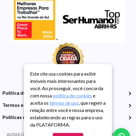
Este site usa cookies para exibir
imóveis mais interessantes para
você. Ao prosseguir, você concorda
Política de Privacidade
com nossa
política de cookies
e
aceita os
termos de uso
, que regem a
Termos e Condições de Uso
relação entre você e nossa empresa,
Políticas de Cookies
estabelecendo as regras para o uso
da PLATAFORMA.
@
2026
Guarida Imóvel. Todos os direitos reservados. CRECI RS -