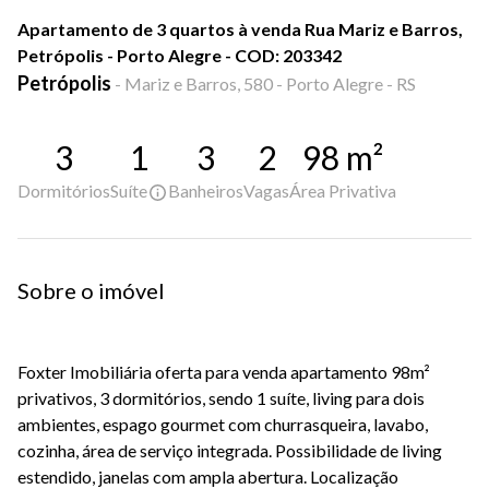
Apartamento de 3 quartos à venda Rua Mariz e Barros,
Petrópolis - Porto Alegre - COD: 203342
Petrópolis
-
Mariz e Barros, 580 - Porto Alegre - RS
3
1
3
2
98
m²
Dormitórios
Suíte
Banheiros
Vagas
Área Privativa
Sobre o imóvel
Foxter Imobiliária oferta para venda apartamento 98m²
privativos, 3 dormitórios, sendo 1 suíte, living para dois
ambientes, espago gourmet com churrasqueira, lavabo,
cozinha, área de serviço integrada. Possibilidade de living
estendido, janelas com ampla abertura. Localização