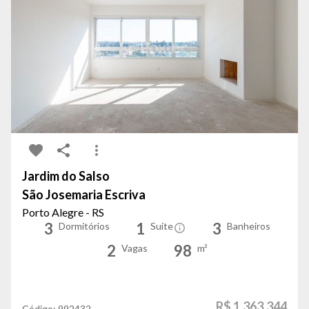
Jardim do Salso
São Josemaria Escriva
Porto Alegre - RS
3
1
3
Dormitórios
Suíte
Banheiros
2
98
Vagas
m²
R$ 1.363.344
Código:
992432