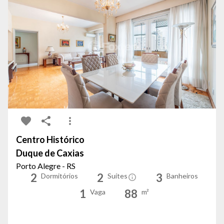
Centro Histórico
Duque de Caxias
Porto Alegre - RS
2
2
3
Dormitórios
Suítes
Banheiros
1
88
Vaga
m²