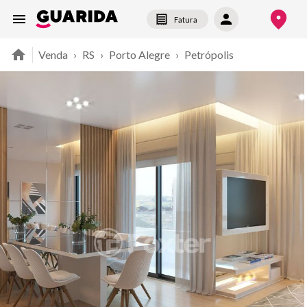
Fatura
Venda
›
RS
›
Porto Alegre
›
Petrópolis