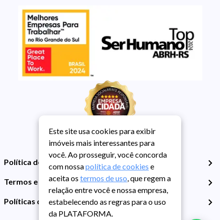
Este site usa cookies para exibir
imóveis mais interessantes para
você. Ao prosseguir, você concorda
Política de Privacidade
com nossa
política de cookies
e
aceita os
termos de uso
, que regem a
Termos e Condições de Uso
relação entre você e nossa empresa,
Políticas de Cookies
estabelecendo as regras para o uso
da PLATAFORMA.