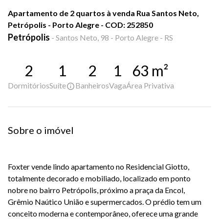
Apartamento de 2 quartos à venda Rua Santos Neto,
Petrópolis - Porto Alegre - COD: 252850
Petrópolis
-
Santos Neto, 98 - Porto Alegre - RS
2
1
2
1
63
m²
Dormitórios
Suíte
Banheiros
Vaga
Área Privativa
Sobre o imóvel
Foxter vende lindo apartamento no Residencial Giotto,
totalmente decorado e mobiliado, localizado em ponto
nobre no bairro Petrópolis, próximo a praça da Encol,
Grêmio Naútico União e supermercados. O prédio tem um
conceito moderna e contemporâneo, oferece uma grande