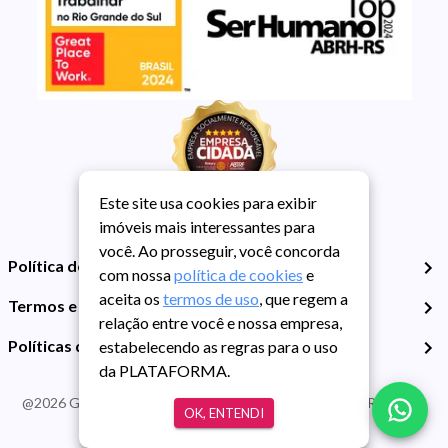
Este site usa cookies para exibir
imóveis mais interessantes para
você. Ao prosseguir, você concorda
Política de Privacidade
com nossa
política de cookies
e
aceita os
termos de uso
, que regem a
Termos e Condições de Uso
relação entre você e nossa empresa,
Políticas de Cookies
estabelecendo as regras para o uso
da PLATAFORMA.
@
2026
Guarida Imóvel. Todos os direitos reservados. CRECI RS -
OK, ENTENDI
413J | CNPJ Guarida: 89.398.606/0001-30