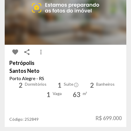
Petrópolis
Santos Neto
Porto Alegre - RS
2
1
2
Dormitórios
Suíte
Banheiros
1
63
Vaga
m²
R$ 699.000
Código:
252849