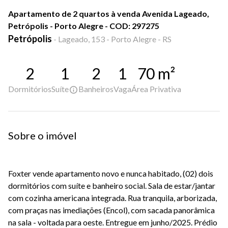
Apartamento de 2 quartos à venda Avenida Lageado,
Petrópolis - Porto Alegre - COD: 297275
Petrópolis
-
Lageado, 153 - Porto Alegre - RS
2
1
2
1
70
m²
Dormitórios
Suíte
Banheiros
Vaga
Área Privativa
Sobre o imóvel
Foxter vende apartamento novo e nunca habitado, (02) dois
dormitórios com suíte e banheiro social. Sala de estar/jantar
com cozinha americana integrada. Rua tranquila, arborizada,
com praças nas imediações (Encol), com sacada panorâmica
na sala - voltada para oeste. Entregue em junho/2025. Prédio